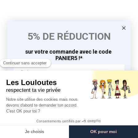
5% DE RÉDUCTION
sur votre commande avec le code
PANIER5 !*
J'EN PROFITE
9.8
9.8
/10
/10
*en vous inscrivant à la newsletter
764 avis
764 avis