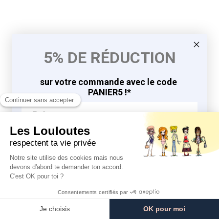
5% DE RÉDUCTION
sur votre commande avec le code
PANIER5 !*
J'EN PROFITE
9.8
9.8
/10
/10
*en vous inscrivant à la newsletter
764 avis
764 avis