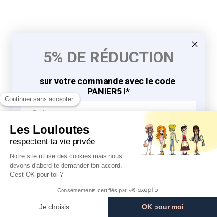
5% DE RÉDUCTION
sur votre commande avec le code
PANIER5 !*
J'EN PROFITE
9.8
9.8
/10
/10
*en vous inscrivant à la newsletter
763 avis
763 avis