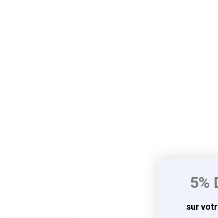
5% 
sur vot