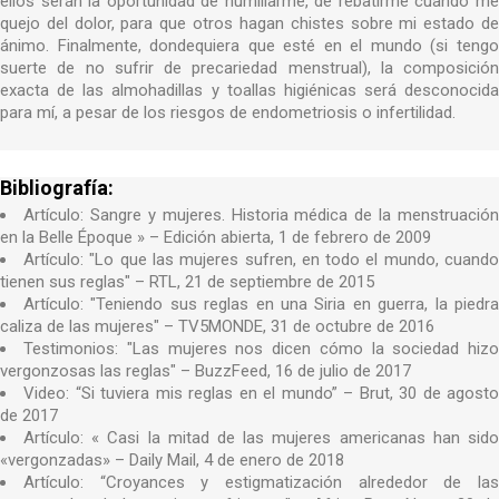
ellos serán la oportunidad de humillarme, de rebatirme cuando me
quejo del dolor, para que otros hagan chistes sobre mi estado de
ánimo. Finalmente, dondequiera que esté en el mundo (si tengo
suerte de no sufrir de precariedad menstrual), la composición
exacta de las almohadillas y toallas higiénicas será desconocida
para mí, a pesar de los riesgos de endometriosis o infertilidad.
Bibliografía:
Artículo: Sangre y mujeres. Historia médica de la menstruación
en la Belle Époque » – Edición abierta, 1 de febrero de 2009
Artículo: "Lo que las mujeres sufren, en todo el mundo, cuando
tienen sus reglas" – RTL, 21 de septiembre de 2015
Artículo: "Teniendo sus reglas en una Siria en guerra, la piedra
caliza de las mujeres" – TV5MONDE, 31 de octubre de 2016
Testimonios: "Las mujeres nos dicen cómo la sociedad hizo
vergonzosas las reglas" – BuzzFeed, 16 de julio de 2017
Video: “Si tuviera mis reglas en el mundo” – Brut, 30 de agosto
de 2017
Artículo: « Casi la mitad de las mujeres americanas han sido
«vergonzadas» – Daily Mail, 4 de enero de 2018
Artículo: “Croyances y estigmatización alrededor de las