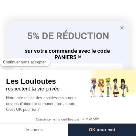
5% DE RÉDUCTION
sur votre commande avec le code
PANIER5 !*
J'EN PROFITE
9.8
9.8
/10
/10
*en vous inscrivant à la newsletter
764 avis
764 avis