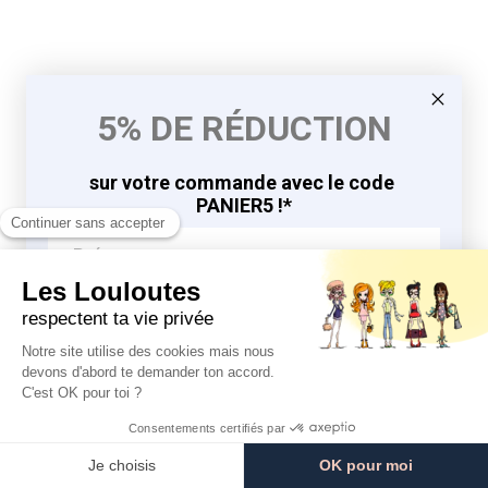
5% DE RÉDUCTION
sur votre commande avec le code
PANIER5 !*
J'EN PROFITE
9.8
9.8
/10
/10
*en vous inscrivant à la newsletter
764 avis
764 avis