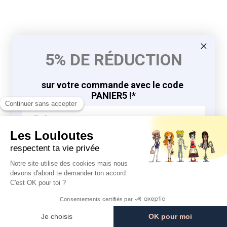
5% DE RÉDUCTION
sur votre commande avec le code
PANIER5 !*
J'EN PROFITE
9.8
9.8
/10
/10
*en vous inscrivant à la newsletter
764 avis
764 avis