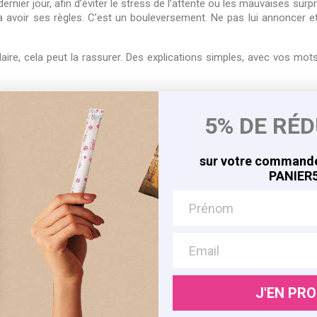
ernier jour, afin d’éviter le stress de l’attente ou les mauvaises surpr
 va avoir ses règles. C’est un bouleversement. Ne pas lui annoncer e
scolaire, cela peut la rassurer. Des explications simples, avec vo
ègles pour vous aider
5% DE RÉ
otre kit "premières
règles
« Ma Louloute, afin de l’accompagner 
sur votre commande
uses, et s’accompagnent de légers tiraillements et de ventre gonflé.
PANIER5
mes. Dans notre rubrique
le saviez-vous, Tout savoir sur les règle
s hygiéniques.
açon de vous préparer mutuellement à vivre une nouvelle phase dans vo
a vie bien informée et préparée !
J'EN PRO