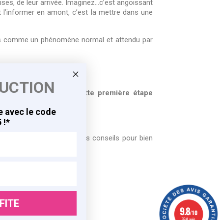
ises, de leur arrivée. Imaginez...c’est angoissant
t l’informer en amont, c’est la mettre dans une
s mots comme un phénomène normal et attendu par
DUCTION
et de l’informer dans
cette première étape
 avec le code
 !*
s,
vous trouverez tous nos conseils pour bien
s relations.
FITE
9.8
9.8
/10
/10
764 avis
764 avis