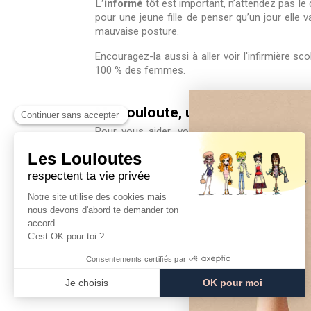
L’informé
tôt est important, n’attendez pas le d
pour une jeune fille de penser qu’un jour elle
mauvaise posture.
Encouragez-la aussi à aller voir l'infirmière 
100 % des femmes.
Ma Louloute, un Kit Premières r
Pour vous aider, vous pouvez lui procurer n
importante pour elle
Les premières règles ne sont pas très douloure
Côté pratique, parlez-lui des protections inti
comprendre et comment choisir ses protection
Parler des règles avec sa fille est ainsi une f
La voilà arrivée à cette nouvelle étape de s