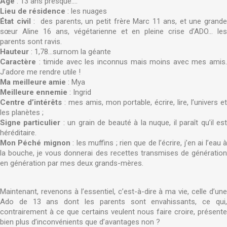
Âge
: 13 ans presque....
Lieu de résidence
: les nuages
État civil
: des parents, un petit frère Marc 11 ans, et une grand
sœur Aline 16 ans, végétarienne et en pleine crise d’ADO... les
parents sont ravis.
Hauteur
: 1,78...surnom la géante
Caractère
: timide avec les inconnus mais moins avec mes amis.
J’adore me rendre utile !
Ma meilleure amie
: Mya
Meilleure ennemie
: Ingrid
Centre d’intérêts
: mes amis, mon portable, écrire, lire, l’univers e
les planètes ;
Signe particulier
: un grain de beauté à la nuque, il paraît qu’il es
héréditaire.
Mon Péché mignon
: les muffins ; rien que de l’écrire, j’en ai l’eau 
la bouche, je vous donnerai des recettes transmises de génération
en génération par mes deux grands-mères.
Maintenant, revenons à l’essentiel, c’est-à-dire à ma vie, celle d’une
Ado de 13 ans dont les parents sont envahissants, ce qui,
contrairement à ce que certains veulent nous faire croire, présente
bien plus d’inconvénients que d’avantages non ?