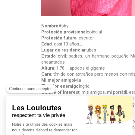
Nombre
Abby
Profesión provisional
colegial
Profesión futura
: escritor
Edad
: casi 13 años...
Lugar de residencia
nubes
Estado civil
: padres, un hermano pequeño Mar
encantados.
Altura
: 1,78 ... apodos el gigante
Cara
: tímido con extraños pero menos con mis
Mi mejor amigo
Mia
El mejor enemigo
Ingrid
Centre of Interest
: mis amigos, mi portátil, esc
Signo especial
: un grano de belleza en el cuel
Dios mío
: muffins; nada más que escribir, ten
Ahora, volvamos a lo esencial, es decir, a mi
hacernos creer, presenta mucho más inconveni