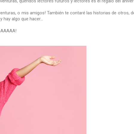
 aventuras, queridos lectores futuros y lectores es el regalo del aniv
venturas, o mis amigos! También te contaré las historias de otros, de
y hay algo que hacer...
MOAAAAA!