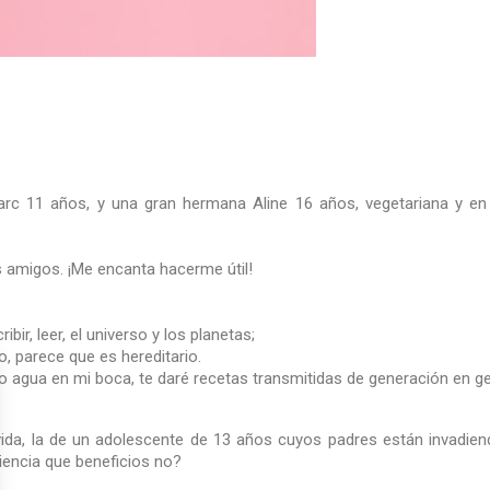
c 11 años, y una gran hermana Aline 16 años, vegetariana y en m
 amigos. ¡Me encanta hacerme útil!
ribir, leer, el universo y los planetas;
lo, parece que es hereditario.
go agua en mi boca, te daré recetas transmitidas de generación en g
 vida, la de un adolescente de 13 años cuyos padres están invadiend
encia que beneficios no?