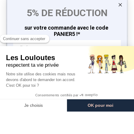
5% DE RÉDUCTION
sur votre commande avec le code
PANIER5 !*
J'EN PROFITE
9.8
9.8
Serviettes de Jour
/10
/10
*en vous inscrivant à la newsletter
764 avis
764 avis
3,10 €