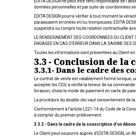
EDITA DESIGN ne peut être tenu responsable de l’absen
données personnelles et par suite de coordonnées er
EDITA DESIGN pourra vérifier à tout moment la véraci
paraissaient erronées et/ou trompeuses, EDITA DESIGN 
suspendre ou rompre toute relation contractuelle avec
LE RENSEIGNEMENT DES COORDONNEES DU CLIENT S
ENGAGEE EN CAS D’ERREUR DANS LA SAISINE DES
Toutes les informations sont présentées au Client en
3.3 - Conclusion de la
3.3.1- Dans le cadre des
Le contrat de vente est valablement formé lorsque, u
accepter les CGV, a vérifié la teneur de sa commande (to
livraison, choisi le mode de paiement en carte de pai
La procédure du double-clic vaut consentement de la p
Conformément à l’article L221-14 du Code de la Con
à compter du premier prélèvement.
3.3.2 - Dans le cadre de la souscription d’un Abo
Le Client peut souscrire auprès d’EDITA DESIGN, un 