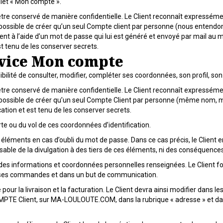
glet « Mon compte ».
tre conservé de manière confidentielle. Le Client reconnaît expressémen
sera possible de créer qu’un seul Compte client par personne (nous en
ent à l’aide d’un mot de passe qui lui est généré et envoyé par mail au 
t tenu de les conserver secrets.
rvice Mon compte
lité de consulter, modifier, compléter ses coordonnées, son profil, son
tre conservé de manière confidentielle. Le Client reconnaît expressémen
sera possible de créer qu’un seul Compte Client par personne (même nom
ation et est tenu de les conserver secrets.
e ou du vol de ces coordonnées d’identification.
 éléments en cas d’oubli du mot de passe. Dans ce cas précis, le Client 
able de la divulgation à des tiers de ces éléments, ni des conséquences
cérité des informations et coordonnées personnelles renseignées. Le Client 
de ses commandes et dans un but de communication.
 pour la livraison et la facturation. Le Client devra ainsi modifier dans 
MPTE Client, sur MA-LOULOUTE.COM, dans la rubrique « adresse » et d