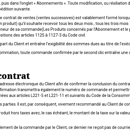
uis dans l’onglet « Abonnements ». Toute modification, ou résiliation do
édition suivante.
le contrat de ventes (ventes successives) est valablement formé lorsque
n produit) qu’il souhaite recevoir tous les deux mois , tous les trois moi
 teneur de sa commande(Les Produits concernés par l’Abonnement et le pri
tions des articles 1125 à 1127-3 du Code civil.
art du Client et entraîne l’exigibilité des sommes dues au titre de l’e
sommation, toute commande confirmée par le second clic entraîne une
contrat
adresse électronique du Client afin de confirmer la conclusion du contra
nfirmation transmettra également le numéro de commande et permettra
onnées aux articles L221-5 et L221-11 et suivants du Code de la Consom
s parties. Il est, par conséquent, vivement recommandé au Client de con
duit hors taxes avec, le cas échéant, le montant de la taxe sur la valeur
lement de la commande par le Client, ce dernier ne reçoit pas de courrie