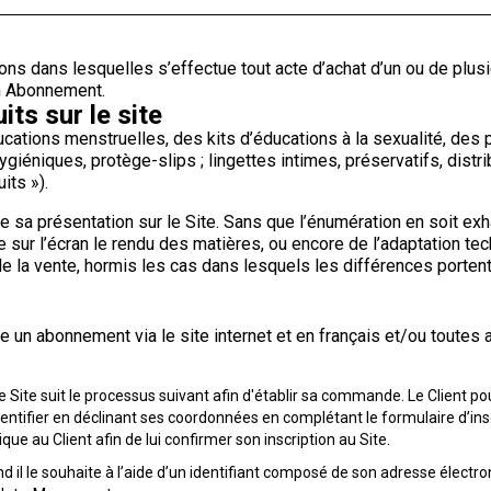
s dans lesquelles s’effectue tout acte d’achat d’un ou de plusieur
un Abonnement.
ts sur le site
cations menstruelles, des kits d’éducations à la sexualité, de
ygiéniques, protège-slips ; lingettes intimes, préservatifs, dist
its »).
e sa présentation sur le Site. Sans que l’énumération en soit exh
re sur l’écran le rendu des matières, ou encore de l’adaptation t
e la vente, hormis les cas dans lesquels les différences portent 
un abonnement via le site internet et en français et/ou toutes a
 sur le Site suit le processus suivant afin d'établir sa commande. Le Clien
entifier en déclinant ses coordonnées en complétant le formulaire d’inscr
ue au Client afin de lui confirmer son inscription au Site.
nd il le souhaite à l’aide d’un identifiant composé de son adresse électro