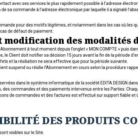
tact avec ses services le plus rapidement possible à l’adresse électro
on de sa commande à l’adresse électronique par laquelle il a signalé l’a
commande pour des motifs légitimes, et notamment dans les cas où le
n cas de défaut de paiement.
t modification des modalités
son Abonnement à tout moment depuis l’onglet « MON COMPTE » puis dans 
 le Client doit notifier sa décision 15 jours avant la fin de la période
fets et la résiliation ne sera effective que pour la période suivante.
lient suspend ou résilie l’Abonnement en cours selon la procédure rapp
ervées dans le système informatique de la société EDITA DESIGN dans d
des commandes et des paiements intervenus entre les Parties. Chaqu
ons de commandes et des factures est effectué sur support fiable et du
NIBILITÉ DES PRODUITS 
ont visibles sur le Site.