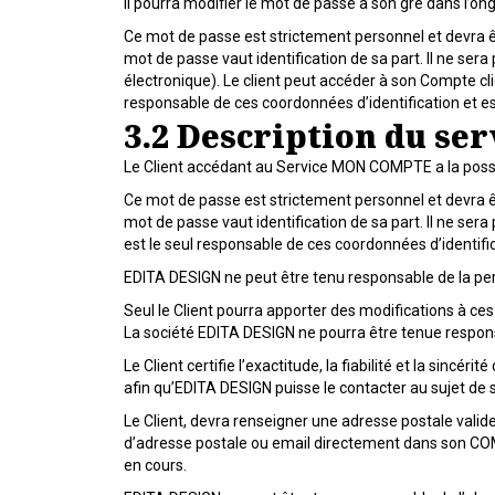
Il pourra modifier le mot de passe à son gré dans l’on
Ce mot de passe est strictement personnel et devra ê
mot de passe vaut identification de sa part. Il ne 
électronique). Le client peut accéder à son Compte cli
responsable de ces coordonnées d’identification et es
3.2 Description du se
Le Client accédant au Service MON COMPTE a la possibi
Ce mot de passe est strictement personnel et devra ê
mot de passe vaut identification de sa part. Il ne 
est le seul responsable de ces coordonnées d’identific
EDITA DESIGN ne peut être tenu responsable de la pert
Seul le Client pourra apporter des modifications à ces
La société EDITA DESIGN ne pourra être tenue respons
Le Client certifie l’exactitude, la fiabilité et la sin
afin qu’EDITA DESIGN puisse le contacter au sujet 
Le Client, devra renseigner une adresse postale valide
d’adresse postale ou email directement dans son CO
en cours.