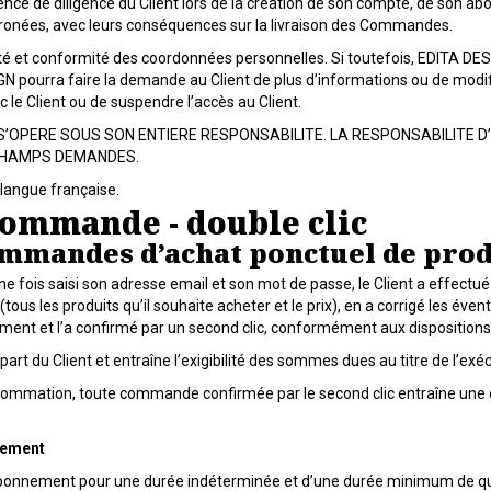
ce de diligence du Client lors de la création de son compte, de son ab
ronées, avec leurs conséquences sur la livraison des Commandes.
té et conformité des coordonnées personnelles. Si toutefois, EDITA DES
pourra faire la demande au Client de plus d’informations ou de modificat
 le Client ou de suspendre l’accès au Client.
’OPERE SOUS SON ENTIERE RESPONSABILITE. LA RESPONSABILITE 
 CHAMPS DEMANDES.
 langue française.
 commande - double clic
 commandes d’achat ponctuel de pr
ne fois saisi son adresse email et son mot de passe, le Client a effec
us les produits qu’il souhaite acheter et le prix), en a corrigé les éventu
ement et l’a confirmé par un second clic, conformément aux dispositions 
art du Client et entraîne l’exigibilité des sommes dues au titre de l’e
sommation, toute commande confirmée par le second clic entraîne une
nnement
Abonnement pour une durée indéterminée et d’une durée minimum de quat