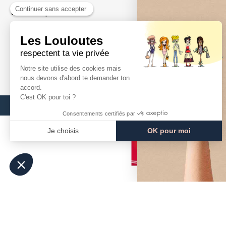
Votre compte
Mentions Léga
Suivre votre commande
Médiation
Nos Points de Vente
Contact
Presse