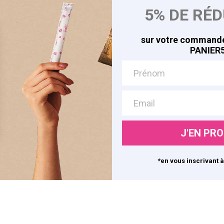
5% DE RÉ
les
A la Conquête de Soi
Avis Clients
sur votre commande
Rejoignez-nous
PANIER5
© 2026 Edita Conception. Tous droits réservés.
J'EN PRO
*en vous inscrivant à