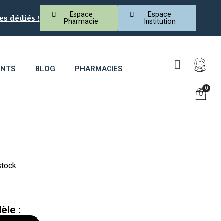
Espace
Espace
es dédiés !
Pharmacie
Institution
ENTS
BLOG
PHARMACIES
stock
èle :