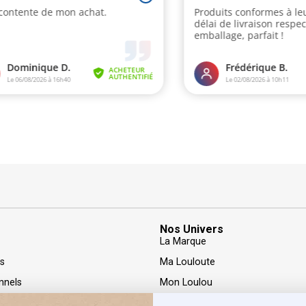
Nos Univers
La Marque
rs
Ma Louloute
nnels
Mon Loulou
nfidentialité
LOOLS