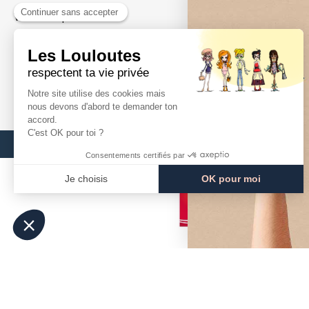
Votre compte
Mentions Léga
Suivre votre commande
Médiation
Nos Points de Vente
Contact
Presse