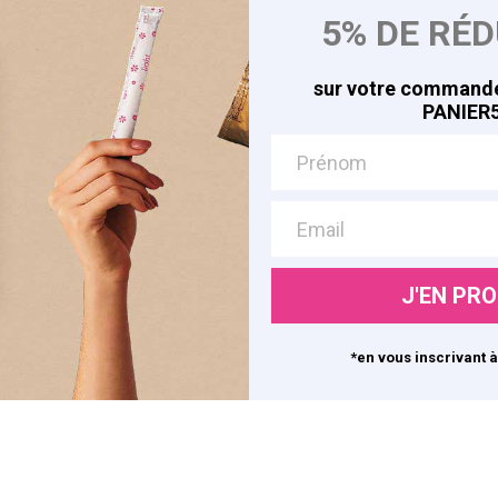
5% DE RÉ
les
A la Conquête de Soi
Avis Clients
sur votre commande
Rejoignez-nous
PANIER5
© 2026 Edita Conception. Tous droits réservés.
J'EN PRO
*en vous inscrivant à