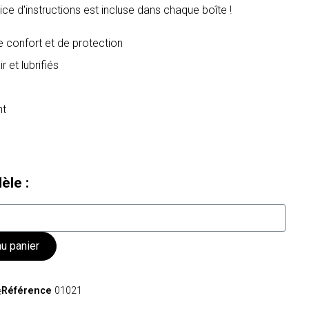
tice d'instructions est incluse dans chaque boîte !
e confort et de protection
 et lubrifiés
nt
èle :
au panier
Référence
01021
e