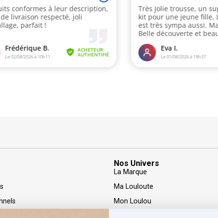
Nos Univers
La Marque
rs
Ma Louloute
nnels
Mon Loulou
nfidentialité
LOOLS