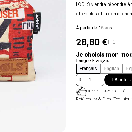
LOOLS viendra répondre à t
et les clés et la compréhens
À partir de 15 ans
28,80 €
TTC
Je choisis mon mod
Langue
Français
Français
English
Es
Ajouter 
Paiement 100% sécurisé
Références & Fiche Techniqu