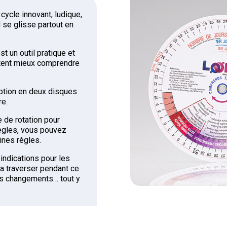
cycle innovant, ludique,
l se glisse partout en
t un outil pratique et
aitent mieux comprendre
eption en deux disques
re.
 de rotation pour
règles, vous pouvez
ines règles.
 indications pour les
a traverser pendant ce
es changements… tout y