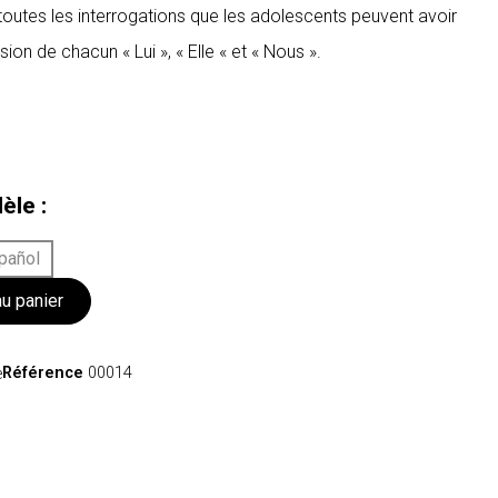
outes les interrogations que les adolescents peuvent avoir
ion de chacun « Lui », « Elle « et « Nous ».
èle :
pañol
au panier
Référence
00014
e