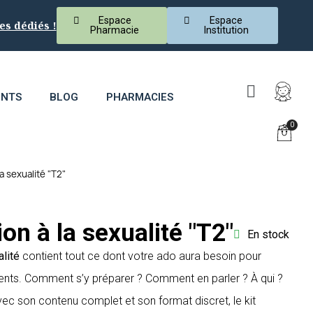
Espace
Espace
es dédiés !
Pharmacie
Institution
ENTS
BLOG
PHARMACIES
la sexualité "T2"
ion à la sexualité "T2"
En stock
alité
contient tout ce dont votre ado aura besoin pour
nts. Comment s’y préparer ? Comment en parler ? À qui ?
 Avec son contenu complet et son format discret, le kit