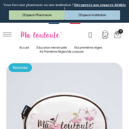
Vous êtes une pharmacie ou une institution ?
Découvrez nos espaces dédiés
!
Espace Pharmacie
Espace Institution
Accueil
Éducation menstruelle
Kits premières règles
Kit Premières Règles Ma Louloute
Nouveau