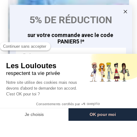
5% DE RÉDUCTION
sur votre commande avec le code
PANIER5 !*
J'EN PROFITE
9.8
9.8
/10
/10
*en vous inscrivant à la newsletter
763 avis
763 avis