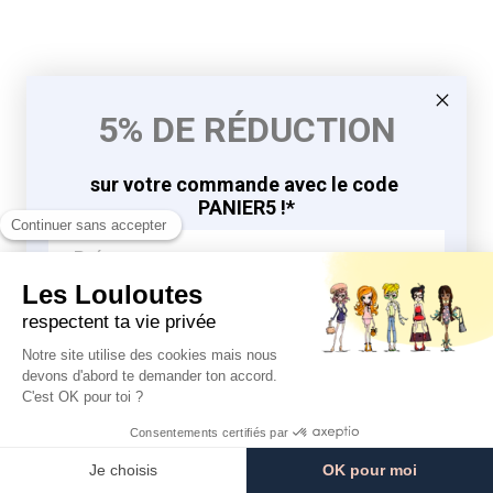
5% DE RÉDUCTION
sur votre commande avec le code
PANIER5 !*
J'EN PROFITE
9.8
9.8
/10
/10
*en vous inscrivant à la newsletter
764 avis
764 avis