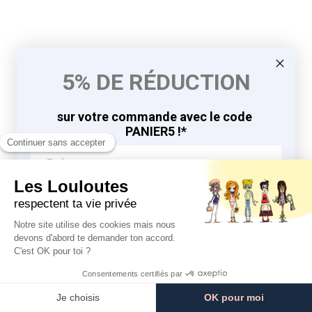
5% DE RÉDUCTION
sur votre commande avec le code
PANIER5 !*
J'EN PROFITE
9.8
9.8
/10
/10
*en vous inscrivant à la newsletter
764 avis
764 avis