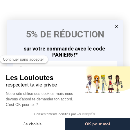
5% DE RÉDUCTION
sur votre commande avec le code
PANIER5 !*
J'EN PROFITE
9.8
9.8
/10
/10
*en vous inscrivant à la newsletter
764 avis
764 avis