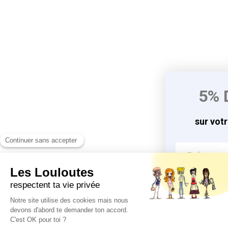
5% 
sur vot