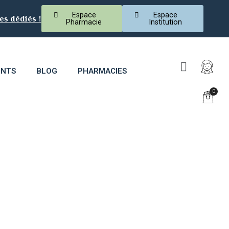
Espace
Espace
es dédiés !
Pharmacie
Institution
ENTS
BLOG
PHARMACIES