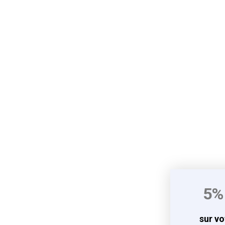
5%
sur v