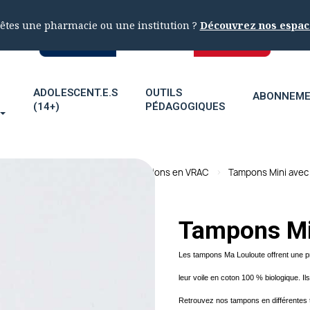
êtes une pharmacie ou une institution ?
Découvrez nos espac
ADOLESCENT.E.S
OUTILS
ABONNEM
(14+)
PÉDAGOGIQUES
ucation menstruelle
Les protections en VRAC
Tampons Mini avec 
Tampons Min
Les tampons Ma Louloute offrent une pro
leur voile en coton 100 % biologique. Il
Retrouvez nos tampons en différentes t