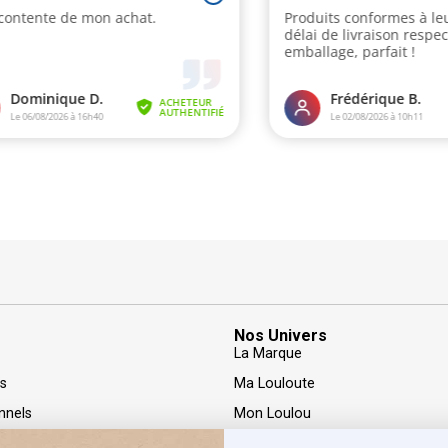
Nos Univers
La Marque
rs
Ma Louloute
nnels
Mon Loulou
nfidentialité
LOOLS