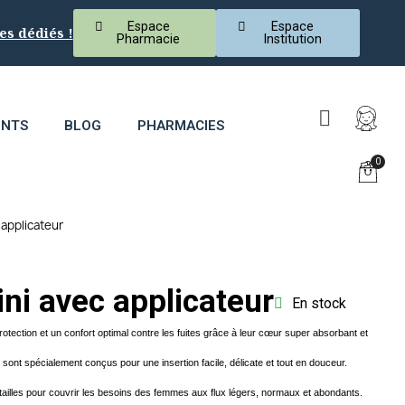
Espace
Espace
es dédiés !
Pharmacie
Institution
ENTS
BLOG
PHARMACIES
applicateur
i avec applicateur
En stock
tection et un confort optimal contre les fuites grâce à leur cœur super absorbant et
s sont spécialement conçus pour une insertion facile, délicate et tout en douceur.
ailles pour couvrir les besoins des femmes aux flux légers, normaux et abondants.