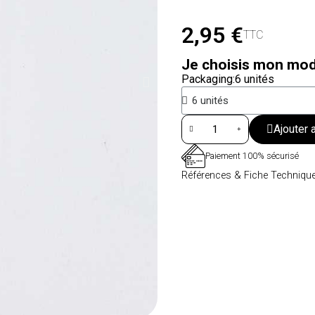
2,95 €
TTC
Je choisis mon mod
Packaging
6 unités
Ajouter 
Paiement 100% sécurisé
Références & Fiche Techniqu