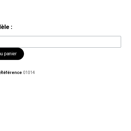
èle :
au panier
Référence
01014
e