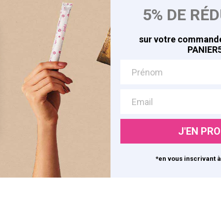
5% DE RÉ
les
A la Conquête de Soi
Avis Clients
sur votre commande
Rejoignez-nous
PANIER5
© 2026 Edita Conception. Tous droits réservés.
J'EN PRO
*en vous inscrivant à