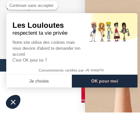
Votre compte
Mentions Léga
Suivre votre commande
Médiation
Nos Points de Vente
Contact
Presse